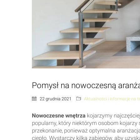
Pomysł na nowoczesną aranża
22 grudnia 2021
Aktualności i informacje na 
Nowoczesne wnętrza
kojarzymy najczęściej
popularny, który niektórym osobom kojarzy 
przekonanie, ponieważ optymalna aranżacja 
ciepło. Wystarczy kilka zabiegów, aby uzyska