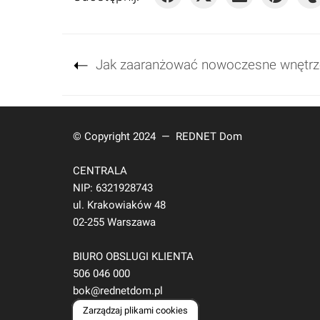
Jak zaaranżować nowoczesne wnętrz
© Copyright 2024 —
REDNET Dom
CENTRALA
NIP: 6321928743
ul. Krakowiaków 48
02-255 Warszawa
BIURO OBSLUGI KLIENTA
506 046 000
bok@rednetdom.pl
Zarządzaj plikami cookies