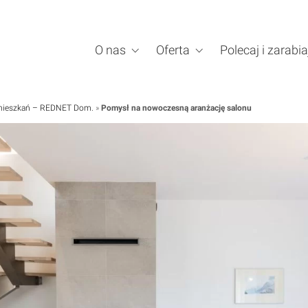
O nas
Oferta
Polecaj i zarabia
a mieszkań – REDNET Dom.
»
Pomysł na nowoczesną aranżację salonu