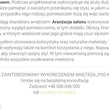
rasem.
Podczas projektowania wykorzystuje się atuty dużyc
kże pamiętać o swoistym przenikaniu się stylu, w jakim 
przypadku tego rodzaju pomieszczeń liczą się więc zarówno
adają charakteru wnętrzom.
Aranżacja salonu
wykonywana
czny wygląd pomieszczenia, w tym dodatki. Obrazy, firan
, w którym właściciel oraz jego goście mają czuć się ko
stkim stonowana kolorystyka oraz naturalne materiały. 
 ale wpływają także na komfort korzystania z niego. Najwa
by stworzyć spójny styl. W tym nieocenioną pomocą są
ełniło wszystkie oczekiwania inwestora.
Ś ZAINTERESOWANY WYKOŃCZENIEM WNĘTRZA „POD K
Umów się na bezpłatną konsultację
Zadzwoń +48 506 046 000
lub
wypełnij formularz