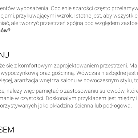
mentów wyposażenia. Odcienie szarości często przełamyw
ami, przykuwającymi wzrok. Istotne jest, aby wszystkie 
żniać, ale tworzyć przestrzeń spójną pod względem zast
nów?
NU
że się z komfortowym zaprojektowaniem przestrzeni. Ma
wypoczynkową oraz gościnną. Wówczas niezbędne jest rozd
ięcej, aranżacja wnętrza salonu w nowoczesnym stylu, to n
rze, należy więc pamiętać o zastosowaniu surowców, któ
ymanie w czystości. Doskonałym przykładem jest między i
orzystywanych jako okładzina ścienna lub podłogowa.
ASEM