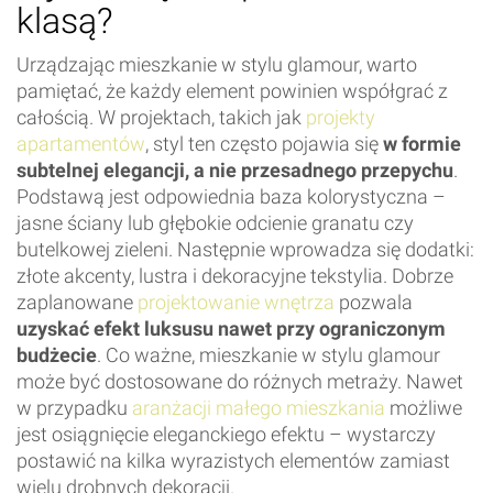
klasą?
Urządzając mieszkanie w stylu glamour, warto
pamiętać, że każdy element powinien współgrać z
całością. W projektach, takich jak
projekty
apartamentów
, styl ten często pojawia się
w formie
subtelnej elegancji, a nie przesadnego przepychu
.
Podstawą jest odpowiednia baza kolorystyczna –
jasne ściany lub głębokie odcienie granatu czy
butelkowej zieleni. Następnie wprowadza się dodatki:
złote akcenty, lustra i dekoracyjne tekstylia. Dobrze
zaplanowane
projektowanie wnętrza
pozwala
uzyskać efekt luksusu nawet przy ograniczonym
budżecie
. Co ważne, mieszkanie w stylu glamour
może być dostosowane do różnych metraży. Nawet
w przypadku
aranżacji małego mieszkania
możliwe
jest osiągnięcie eleganckiego efektu – wystarczy
postawić na kilka wyrazistych elementów zamiast
wielu drobnych dekoracji.