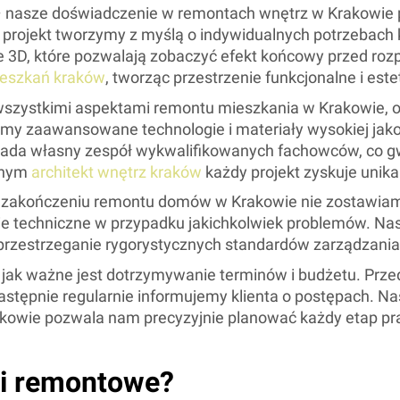
 nasze doświadczenie w remontach wnętrz w Krakowie 
projekt tworzymy z myślą o indywidualnych potrzebach kl
je 3D, które pozwalają zobaczyć efekt końcowy przed roz
ieszkań kraków
, tworząc przestrzenie funkcjonalne i est
szystkimi aspektami remontu mieszkania w Krakowie, od
emy zaawansowane technologie i materiały wysokiej jakoś
siada własny zespół wykwalifikowanych fachowców, co g
anym
architekt wnętrz kraków
każdy projekt zyskuje unikal
 zakończeniu remontu domów w Krakowie nie zostawiamy
e techniczne w przypadku jakichkolwiek problemów. Nas
 przestrzeganie rygorystycznych standardów zarządzania
jak ważne jest dotrzymywanie terminów i budżetu. Prz
stępnie regularnie informujemy klienta o postępach. Na
ie pozwala nam precyzyjnie planować każdy etap prac,
gi remontowe?