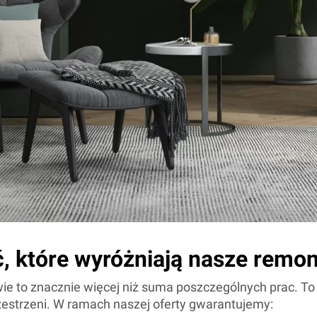
, które wyróżniają nasze remon
 to znacznie więcej niż suma poszczególnych prac. To 
rzestrzeni. W ramach naszej oferty gwarantujemy: