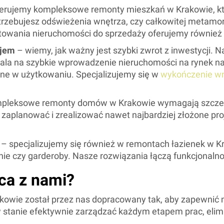
erujemy kompleksowe remonty mieszkań w Krakowie, któ
trzebujesz odświeżenia wnętrza, czy całkowitej metamor
wania nieruchomości do sprzedaży oferujemy również p
ajem
– wiemy, jak ważny jest szybki zwrot z inwestycji. 
ala na szybkie wprowadzenie nieruchomości na rynek na
czne w użytkowaniu. Specjalizujemy się w
wykończenie wn
pleksowe remonty domów w Krakowie wymagają szczególn
aplanować i zrealizować nawet najbardziej złożone pro
– specjalizujemy się również w remontach łazienek w K
nie czy garderoby. Nasze rozwiązania łączą funkcjona
ca z nami?
akowie został przez nas dopracowany tak, aby zapewnić m
stanie efektywnie zarządzać każdym etapem prac, elimi