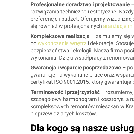
Profesjonalne doradztwo i projektowanie
–
rozwiązania techniczne i estetyczne. Każdy 
preferencje i budżet. Oferujemy wizualizac
się również w profesjonalnych
aranżacje m
Kompleksowa realizacja
– zajmujemy się w
po
wykończenie wnętrz
i dekorację. Stosuj
bezpieczeństwa i ekologii. Nasza firma po
wykonania. Dzięki współpracy z renomow
Gwarancja i wsparcie posprzedażowe
– po
gwarancję na wykonane prace oraz wsparci
certyfikat ISO 9001:2015, który gwarantuje
Terminowość i przejrzystość
– rozumiemy, 
szczegółowy harmonogram i kosztorys, a na
kompleksowych remontów mieszkań w Krakow
nieprzewidzianych kosztów.
Dla kogo są nasze usłu