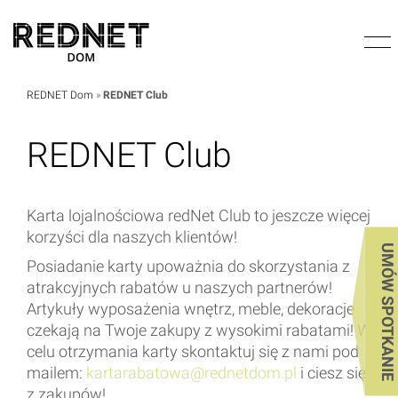
REDNET Dom
»
REDNET Club
REDNET Club
Karta lojalnościowa redNet Club to jeszcze więcej
korzyści dla naszych klientów!
UMÓW SPOTKANIE
Posiadanie karty upoważnia do skorzystania z
atrakcyjnych rabatów u naszych partnerów!
Artykuły wyposażenia wnętrz, meble, dekoracje
czekają na Twoje zakupy z wysokimi rabatami! W
celu otrzymania karty skontaktuj się z nami pod
mailem:
kartarabatowa@rednetdom.pl
i ciesz się
z zakupów!