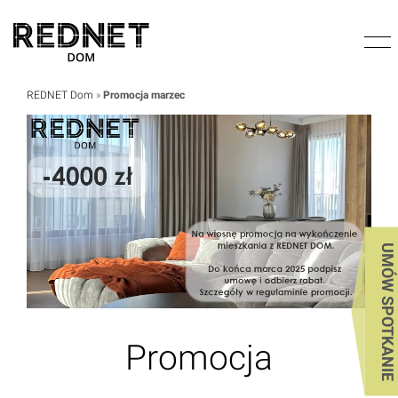
REDNET Dom
»
Promocja marzec
UMÓW SPOTKANIE
Promocja