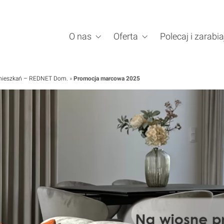
O nas
Oferta
Polecaj i zarabia
a mieszkań – REDNET Dom.
»
Promocja marcowa 2025