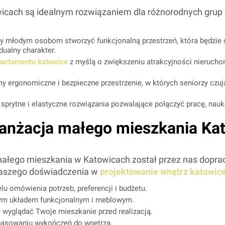
cach są idealnym rozwiązaniem dla różnorodnych grup k
młodym osobom stworzyć funkcjonalną przestrzeń, która będzie o
ualny charakter.
apartamentu katowice
z myślą o zwiększeniu atrakcyjności nieruch
y ergonomiczne i bezpieczne przestrzenie, w których seniorzy czuj
prytne i elastyczne rozwiązania pozwalające połączyć pracę, nauk
ranżacja małego mieszkania Ka
ji małego mieszkania w Katowicach został przez nas do
 naszego doświadczenia w
projektowanie wnętrz katowic
u omówienia potrzeb, preferencji i budżetu.
ym układem funkcjonalnym i meblowym.
 wyglądać Twoje mieszkanie przed realizacją.
sowaniu wykończeń do wnętrza.