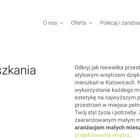
O nas
Oferta
Polecaj i zarabia
szkania
Odkryj jak niewielka przes
stylowym wnętrzem dzięki
mieszkań w Katowicach. 
wykorzystanie każdego me
estetykę na najwyższym 
przestrzeń w miejsce pełne
Twój styl życia i potrzeby.
zaaranżowanym małym mie
aranżacjom małych mies
projektowania wnętrz
.