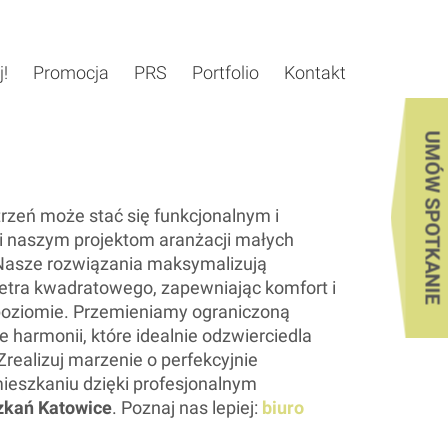
j!
Promocja
PRS
Portfolio
Kontakt
UMÓW SPOTKANIE
trzeń może stać się funkcjonalnym i
 naszym projektom aranżacji małych
Nasze rozwiązania maksymalizują
tra kwadratowego, zapewniając komfort i
poziomie. Przemieniamy ograniczoną
 harmonii, które idealnie odzwierciedla
 Zrealizuj marzenie o perfekcyjnie
szkaniu dzięki profesjonalnym
zkań Katowice
. Poznaj nas lepiej:
biuro