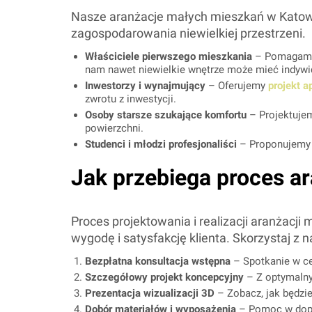
Nasze aranżacje małych mieszkań w Katowi
zagospodarowania niewielkiej przestrzeni.
Właściciele pierwszego mieszkania
– Pomagamy 
nam nawet niewielkie wnętrze może mieć indywid
Inwestorzy i wynajmujący
– Oferujemy
projekt 
zwrotu z inwestycji.
Osoby starsze szukające komfortu
– Projektujem
powierzchni.
Studenci i młodzi profesjonaliści
– Proponujemy s
Jak przebiega proces a
Proces projektowania i realizacji aranżac
wygodę i satysfakcję klienta. Skorzystaj z
Bezpłatna konsultacja wstępna
– Spotkanie w cel
Szczegółowy projekt koncepcyjny
– Z optymaln
Prezentacja wizualizacji 3D
– Zobacz, jak będzie
Dobór materiałów i wyposażenia
– Pomoc w dopa