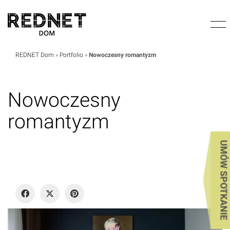
REDNET Dom
»
Portfolio
»
Nowoczesny romantyzm
Nowoczesny
romantyzm
UMÓW SPOTKANIE