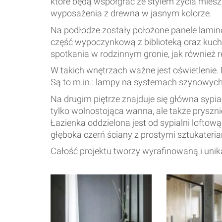
które będą współgrać ze stylem życia mies
wyposażenia z drewna w jasnym kolorze.
Na podłodze zostały położone panele lamin
część wypoczynkową z biblioteką oraz kuch
spotkania w rodzinnym gronie, jak również r
W takich wnętrzach ważne jest oświetlenie. N
Są to m.in.: lampy na systemach szynowych,
Na drugim piętrze znajduje się główna sypial
tylko wolnostojąca wanna, ale także pryszn
Łazienka oddzielona jest od sypialni loftow
głęboka czerń ściany z prostymi sztukateria
Całość projektu tworzy wyrafinowaną i uni