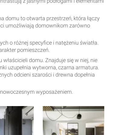
ntrastują z jasnymi podłogami i elementami
a domu to otwarta przestrzeń, która łączy
rości umożliwiają domownikom zarówno
ch o różnej specyfice i natężeniu światła.
harakter pomieszczeń.
właścicieli domu. Znajduje się w niej, nie
enki uzupełnia wytworna, czarna armatura.
żnych odcieni szarości i drewna dopełnia
ony nowoczesnym wyposażeniem.