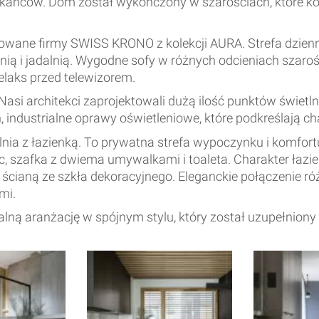
zkańców. Dom został wykończony w szarościach, które ko
owane firmy SWISS KRONO z kolekcji AURA. Strefa dzienn
nią i jadalnią. Wygodne sofy w różnych odcieniach sza
elaks przed telewizorem.
asi architekci zaprojektowali dużą ilość punktów świetlny
 industrialne oprawy oświetleniowe, które podkreślają c
nia z łazienką. To prywatna strefa wypoczynku i komfortu 
ic, szafka z dwiema umywalkami i toaleta. Charakter łazi
ą ścianą ze szkła dekoracyjnego. Eleganckie połączenie ró
mi.
kalną aranżację w spójnym stylu, który został uzupełni