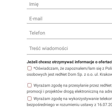
I
m
i
E
ę
m
a
T
i
e
l
l
e
T
f
r
o
e
n
ś
Jeżeli chcesz otrzymywać informacje o ofertac
ć
*Oświadczam, że zapoznałem/łam się z Polit
w
osobowych jest redNet Dom Sp. z o.o. ul. Krak
i
a
P
Wyrażam zgodę na przesyłanie przez redNet 
d
o
o
promocji i projektów drogą elektroniczną na ad
z
m
Wyrażam zgodę na wykorzystywanie teleko
o
o
s
bezpośredniego w rozumieniu ustawy z 16.07.2
ś
t
c