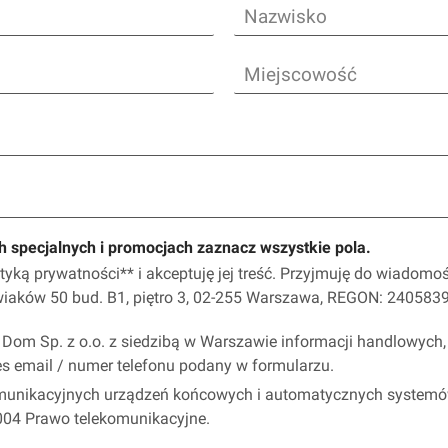
N
a
z
M
w
i
i
e
s
j
k
s
o
c
o
w
o
ś
h specjalnych i promocjach zaznacz wszystkie pola.
ć
yką prywatności** i akceptuję jej treść. Przyjmuję do wiadomo
owiaków 50 bud. B1, piętro 3, 02-255 Warszawa, REGON: 24058
Dom Sp. z o.o. z siedzibą w Warszawie informacji handlowych
res email / numer telefonu podany w formularzu.
munikacyjnych urządzeń końcowych i automatycznych systemó
004 Prawo telekomunikacyjne.