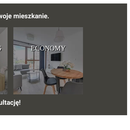
swoje mieszkanie.
G
ECONOMY
ltację!